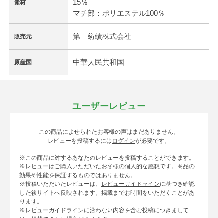
15％
素材
マチ部：ポリエステル100％
第一紡績株式会社
販売元
中華人民共和国
原産国
ユーザーレビュー
この商品によせられたお客様の声はまだありません。
レビューを投稿するには
ログイン
が必要です。
※この商品に対するあなたのレビューを投稿することができます。
※レビューはご購入いただいたお客様の個人的な感想です。商品の
効果や性能を保証するものではありません。
※投稿いただいたレビューは、
レビューガイドライン
に基づき確認
した後サイトへ反映されます。掲載までお時間をいただくことがあ
ります。
※
レビューガイドライン
に沿わない内容を含む投稿につきまして