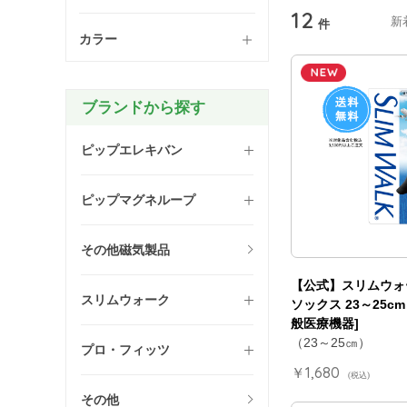
12
新
件
カラー
ブランドから探す
ピップエレキバン
ピップマグネループ
その他磁気製品
【公式】スリムウォ
スリムウォーク
ソックス 23～25cm
般医療機器]
（23～25㎝）
プロ・フィッツ
￥1,680
(税込)
その他