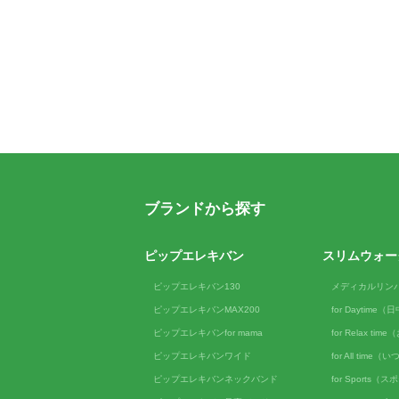
ブランドから探す
ピップエレキバン
スリムウォー
ピップエレキバン130
メディカルリン
ピップエレキバンMAX200
for Daytime
ピップエレキバンfor mama
for Relax ti
ピップエレキバンワイド
for All tim
ピップエレキバンネックバンド
for Sports（