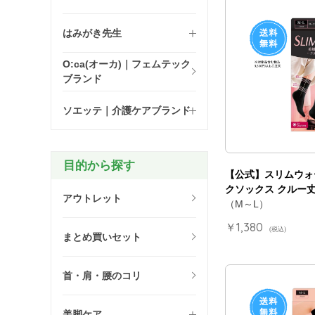
はみがき先生
O:ca(オーカ)｜フェムテック
ブランド
ソエッテ｜介護ケアブランド
目的から探す
【公式】スリムウォ
クソックス クルー丈
アウトレット
（M～L）
￥1,380
(税込)
まとめ買いセット
首・肩・腰のコリ
美脚ケア