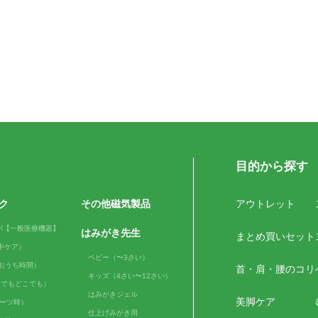
目的から探す
ク
その他磁気製品
アウトレット
パ【一般医療機器】
はみがき先生
まとめ買いセット
（日中ケア）
ベビー（〜3さい）
me（おうち時間）
首・肩・腰のコリ
キッズ（4さい〜12さい）
e（いつでもどこでも）
はみがきジェル
美脚ケア
スポーツ時）
仕上げみがき用