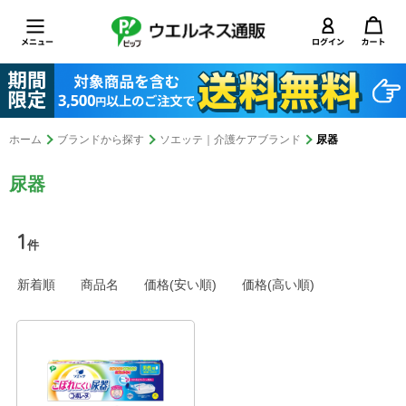
ホーム
ブランドから探す
ソエッテ｜介護ケアブランド
尿器
尿器
1
件
新着順
商品名
価格(安い順)
価格(高い順)