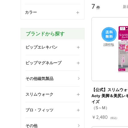
7
新
件
カラー
ブランドから探す
ピップエレキバン
ピップマグネループ
その他磁気製品
【公式】スリムウォー
スリムウォーク
Acty 美脚＆美尻レ
イズ
（S～M）
プロ・フィッツ
￥2,480
(税込)
その他