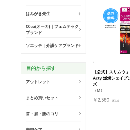
はみがき先生
O:ca(オーカ)｜フェムテック
ブランド
ソエッテ｜介護ケアブランド
目的から探す
【公式】スリムウォー
Acty 燃焼シェイプ
アウトレット
ズ
（M）
まとめ買いセット
￥2,380
(税込)
首・肩・腰のコリ
美脚ケア