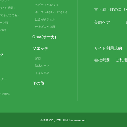
（日中ケア）
ベビー（〜3さい）
me（おうち時間）
首・肩・腰のコリ
キッズ（4さい〜12さい）
e（いつでもどこでも）
はみがきジェル
美脚ケア
スポーツ時）
仕上げみがき用
ルフ時）
O:ca(オーカ)
サイト利用規約
ソエッテ
ツ
尿器
会社概要
ご利
防水シーツ
トイレ用品
ーター
その他
ケア用品
© PIP CO., LTD. All rights reserved.