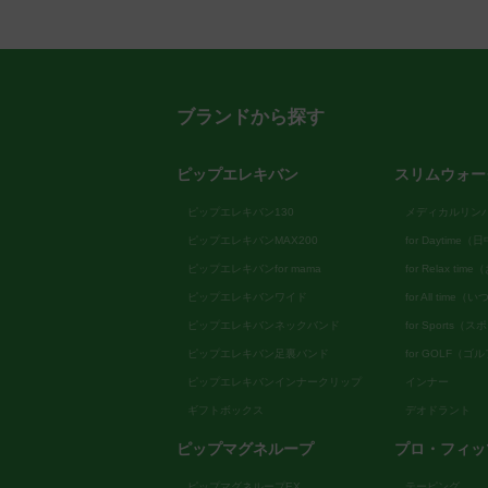
ブランドから探す
ピップエレキバン
スリムウォー
ピップエレキバン130
メディカルリン
ピップエレキバンMAX200
for Daytime
ピップエレキバンfor mama
for Relax ti
ピップエレキバンワイド
for All tim
ピップエレキバンネックバンド
for Sports（
ピップエレキバン足裏バンド
for GOLF（ゴ
ピップエレキバンインナークリップ
インナー
ギフトボックス
デオドラント
ピップマグネループ
プロ・フィッ
ピップマグネループEX
テーピング