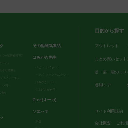
目的から探す
ク
その他磁気製品
アウトレット
パ【一般医療機器】
はみがき先生
まとめ買いセット
（日中ケア）
ベビー（〜3さい）
me（おうち時間）
首・肩・腰のコリ
キッズ（4さい〜12さい）
e（いつでもどこでも）
はみがきジェル
美脚ケア
スポーツ時）
仕上げみがき用
ルフ時）
O:ca(オーカ)
サイト利用規約
ソエッテ
ツ
尿器
会社概要
ご利