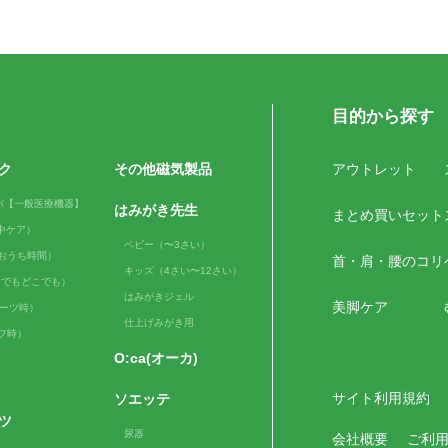
目的から探す
ク
その他磁気製品
アウトレット
パ【一般医療機器】
はみがき先生
まとめ買いセット
（日中ケア）
ベビー（〜3さい）
me（おうち時間）
首・肩・腰のコリ
キッズ（4さい〜12さい）
e（いつでもどこでも）
はみがきジェル
美脚ケア
スポーツ時）
仕上げみがき用
ルフ時）
O:ca(オーカ)
サイト利用規約
ソエッテ
ツ
尿器
会社概要
ご利