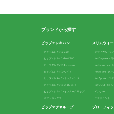
ブランドから探す
ピップエレキバン
スリムウォー
ピップエレキバン130
メディカルリン
ピップエレキバンMAX200
for Daytime
ピップエレキバンfor mama
for Relax ti
ピップエレキバンワイド
for All tim
ピップエレキバンネックバンド
for Sports（
ピップエレキバン足裏バンド
for GOLF（ゴ
ピップエレキバンインナークリップ
インナー
ギフトボックス
デオドラント
ピップマグネループ
プロ・フィッ