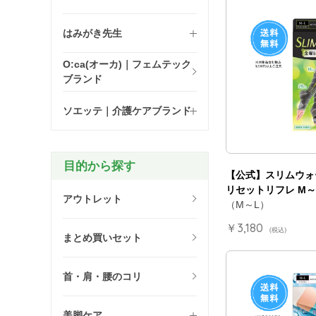
はみがき先生
O:ca(オーカ)｜フェムテック
ブランド
ソエッテ｜介護ケアブランド
目的から探す
【公式】スリムウォ
リセットリフレ M～
アウトレット
（M～L）
￥3,180
(税込)
まとめ買いセット
首・肩・腰のコリ
美脚ケア