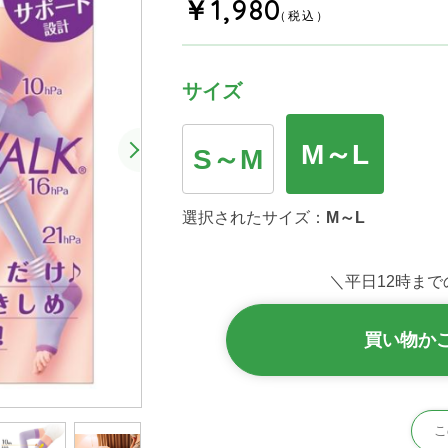
￥1,980
（税込）
サイズ
M～L
S～M
選択されたサイズ：
M～L
＼平日12時まで
買い物か
こ