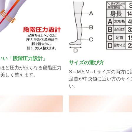
いい「段階圧力設計」
サイズの選び方
くほど圧力が低くなる段階圧力
S～MとM～Lサイズの両方に
、美しく整えます。
足首が中央値に近い方のサイ
い。