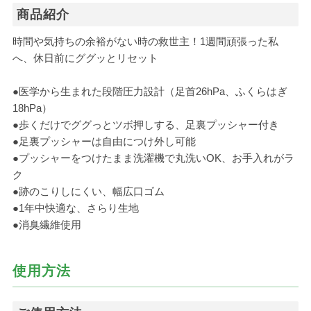
商品紹介
時間や気持ちの余裕がない時の救世主！1週間頑張った私
へ、休日前にググッとリセット
●医学から生まれた段階圧力設計（足首26hPa、ふくらはぎ
18hPa）
●歩くだけでググっとツボ押しする、足裏プッシャー付き
●足裏プッシャーは自由につけ外し可能
●プッシャーをつけたまま洗濯機で丸洗いOK、お手入れがラ
ク
●跡のこりしにくい、幅広口ゴム
●1年中快適な、さらり生地
●消臭繊維使用
使用方法