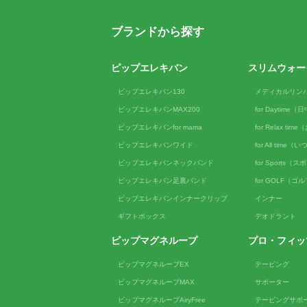
ブランドから探す
ピップエレキバン
スリムウォー
ピップエレキバン130
メディカルリン
ピップエレキバンMAX200
for Daytime
ピップエレキバンfor mama
for Relax ti
ピップエレキバンワイド
for All tim
ピップエレキバンネックバンド
for Sports（
ピップエレキバン足裏バンド
for GOLF（ゴ
ピップエレキバンインナークリップ
インナー
ギフトボックス
デオドラント
ピップマグネループ
プロ・フィッ
ピップマグネループEX
テーピング
ピップマグネループMAX
サポーター
ピップマグネループAiryFree
テーピングサポ