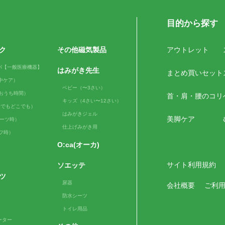
目的から探す
ク
その他磁気製品
アウトレット
パ【一般医療機器】
はみがき先生
まとめ買いセット
（日中ケア）
ベビー（〜3さい）
me（おうち時間）
首・肩・腰のコリ
キッズ（4さい〜12さい）
e（いつでもどこでも）
はみがきジェル
美脚ケア
スポーツ時）
仕上げみがき用
ルフ時）
O:ca(オーカ)
サイト利用規約
ソエッテ
ツ
尿器
会社概要
ご利
防水シーツ
トイレ用品
ーター