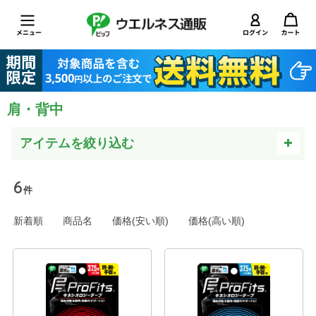
肩・背中
6
件
新着順
商品名
価格(安い順)
価格(高い順)