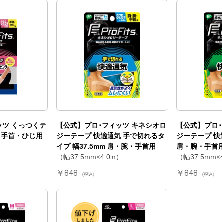
ッツ くっつくテ
【公式】プロ･フィッツ キネシオロ
【公式】プロ･
m 手首・ひじ用
ジーテープ 快適通気 手で切れるタ
ジーテープ 快適
）
イプ 幅37.5mm 肩・腕・手首用
肩・腕・手首
（幅37.5mm×4.0m）
（幅37.5mm×
￥848
￥848
(税込)
(税込)