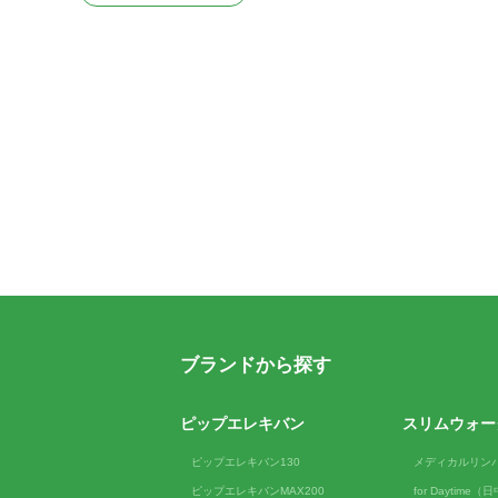
ブランドから探す
ピップエレキバン
スリムウォー
ピップエレキバン130
メディカルリン
ピップエレキバンMAX200
for Daytime