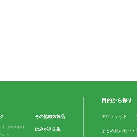
目的から探す
ク
その他磁気製品
アウトレット
パ【一般医療機器】
はみがき先生
まとめ買いセット
（日中ケア）