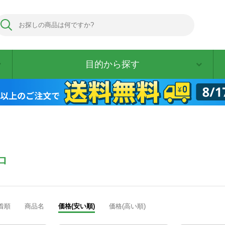
目的から探す
中
着順
商品名
価格(安い順)
価格(高い順)