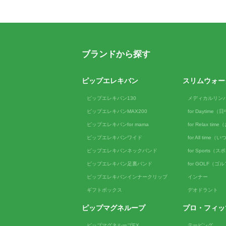
ブランドから探す
ピップエレキバン
スリムウォー
ピップエレキバン130
メディカルリン
ピップエレキバンMAX200
for Daytime
ピップエレキバンfor mama
for Relax ti
ピップエレキバンワイド
for All tim
ピップエレキバンネックバンド
for Sports（
ピップエレキバン足裏バンド
for GOLF（ゴ
ピップエレキバンインナークリップ
インナー
ギフトボックス
デオドラント
ピップマグネループ
プロ・フィッ
ピップマグネループEX
テーピング