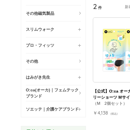
2
新
件
その他磁気製品
スリムウォーク
プロ・フィッツ
その他
はみがき先生
O:ca(オーカ)｜フェムテック
【公式】O:ca オ
ブランド
リーショーツ Mサイ
（M 2個セット）
ソエッテ｜介護ケアブランド
￥4,138
(税込)