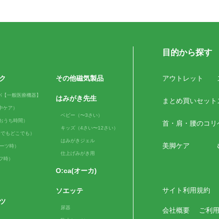
目的から探す
ク
その他磁気製品
アウトレット
パ【一般医療機器】
はみがき先生
まとめ買いセット
（日中ケア）
ベビー（〜3さい）
me（おうち時間）
首・肩・腰のコリ
キッズ（4さい〜12さい）
e（いつでもどこでも）
はみがきジェル
美脚ケア
スポーツ時）
仕上げみがき用
ルフ時）
O:ca(オーカ)
サイト利用規約
ソエッテ
ツ
尿器
会社概要
ご利