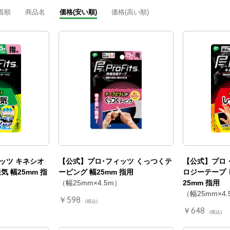
着順
商品名
価格(安い順)
価格(高い順)
ッツ キネシオ
【公式】プロ･フィッツ くっつくテ
【公式】プロ
 幅25mm 指
ーピング 幅25mm 指用
ロジーテープ 
（幅25mm×4.5m）
25mm 指用
（幅25mm×4
￥598
(税込)
￥648
(税込)