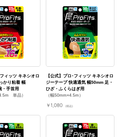
フィッツ キネシオロ
【公式】プロ･フィッツ キネシオロ
っかり粘着 幅
ジーテープ 快適通気 幅50mm 足・
・腕・手首用
ひざ・ふくらはぎ用
×4.5m 単品）
（幅50mm×4.5m）
￥1,080
(税込)