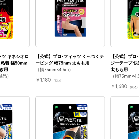
ッツ キネシオロ
【公式】プロ･フィッツ くっつくテ
【公式】プロ･
粘着 幅50mm
ーピング 幅75mm 太もも用
ジーテープ 快
ぎ用
（幅75mm×4.5m）
太もも用
 単品）
（幅75mm×4.
￥1,180
(税込)
￥1,680
(税込)