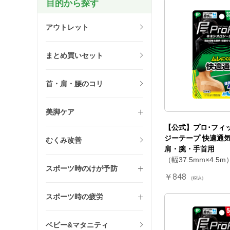
目的から探す
アウトレット
まとめ買いセット
首・肩・腰のコリ
美脚ケア
【公式】プロ･フィ
ジーテープ 快適通気 
むくみ改善
肩・腕・手首用
（幅37.5mm×4.5m
スポーツ時のけが予防
￥848
(税込)
スポーツ時の疲労
ベビー&マタニティ