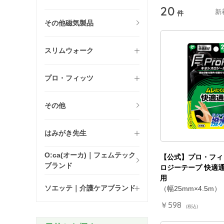
20
新
件
その他磁気製品
スリムウォーク
プロ・フィッツ
その他
はみがき先生
O:ca(オーカ)｜フェムテック
【公式】プロ・フィ
ブランド
ロジーテープ 快適通気
用
ソエッテ｜介護ケアブランド
（幅25mm×4.5m）
￥598
(税込)