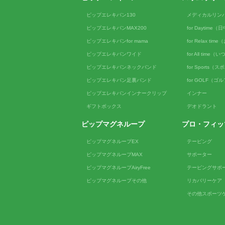
ピップエレキバン130
メディカルリン
ピップエレキバンMAX200
for Daytime
ピップエレキバンfor mama
for Relax ti
ピップエレキバンワイド
for All tim
ピップエレキバンネックバンド
for Sports（
ピップエレキバン足裏バンド
for GOLF（ゴ
ピップエレキバンインナークリップ
インナー
ギフトボックス
デオドラント
ピップマグネループ
プロ・フィッ
ピップマグネループEX
テーピング
ピップマグネループMAX
サポーター
ピップマグネループAiryFree
テーピングサポ
ピップマグネループその他
リカバリーケア
その他スポーツ