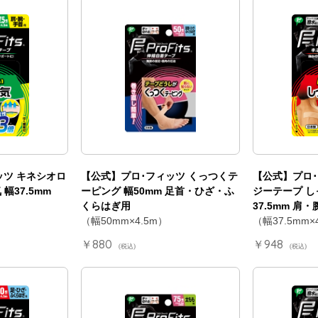
ッツ キネシオロ
【公式】プロ･フィッツ くっつくテ
【公式】プロ･
幅37.5mm
ーピング 幅50mm 足首・ひざ・ふ
ジーテープ し
くらはぎ用
37.5mm 肩
）
（幅50mm×4.5m）
（幅37.5mm
￥880
￥948
(税込)
(税込)