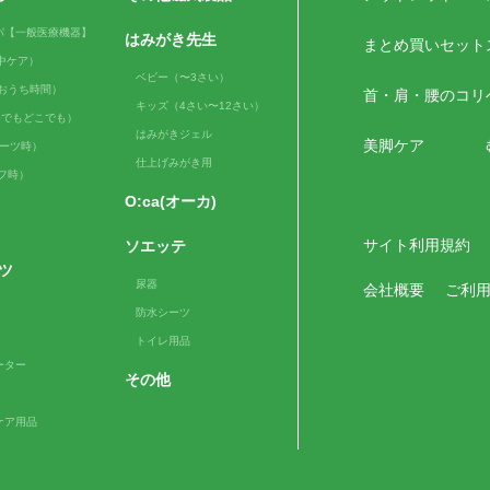
パ【一般医療機器】
はみがき先生
まとめ買いセット
（日中ケア）
ベビー（〜3さい）
me（おうち時間）
首・肩・腰のコリ
キッズ（4さい〜12さい）
e（いつでもどこでも）
はみがきジェル
美脚ケア
スポーツ時）
仕上げみがき用
ルフ時）
O:ca(オーカ)
サイト利用規約
ソエッテ
ツ
尿器
会社概要
ご利
防水シーツ
トイレ用品
ーター
その他
ケア用品