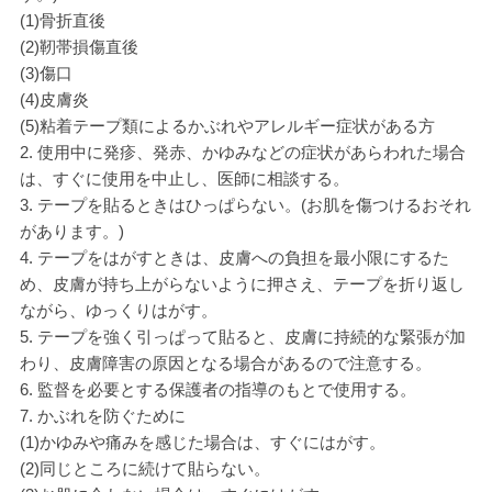
(1)骨折直後
(2)靭帯損傷直後
(3)傷口
(4)皮膚炎
(5)粘着テープ類によるかぶれやアレルギー症状がある方
2. 使用中に発疹、発赤、かゆみなどの症状があらわれた場合
は、すぐに使用を中止し、医師に相談する。
3. テープを貼るときはひっぱらない。(お肌を傷つけるおそれ
があります。)
4. テープをはがすときは、皮膚への負担を最小限にするた
め、皮膚が持ち上がらないように押さえ、テープを折り返し
ながら、ゆっくりはがす。
5. テープを強く引っぱって貼ると、皮膚に持続的な緊張が加
わり、皮膚障害の原因となる場合があるので注意する。
6. 監督を必要とする保護者の指導のもとで使用する。
7. かぶれを防ぐために
(1)かゆみや痛みを感じた場合は、すぐにはがす。
(2)同じところに続けて貼らない。