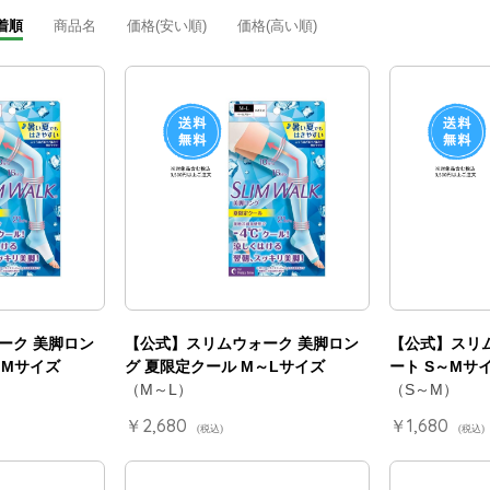
着順
商品名
価格(安い順)
価格(高い順)
ーク 美脚ロン
【公式】スリムウォーク 美脚ロン
【公式】スリ
～Mサイズ
グ 夏限定クール M～Lサイズ
ート S～Mサイ
（M～L）
（S～M）
￥2,680
￥1,680
(税込)
(税込)