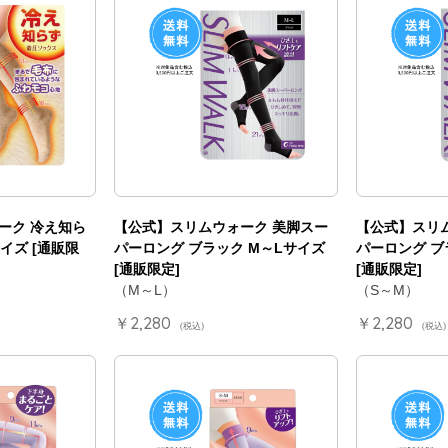
ーク 冷え知ら
【公式】スリムウォーク 美脚スー
【公式】スリ
イズ [通販限
パーロング ブラック M～Lサイズ
パーロング ブ
[通販限定]
[通販限定]
（M～L）
（S～M）
￥2,280
￥2,280
(税込)
(税込)