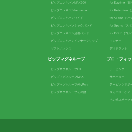
ピップエレキバンMAX200
for Daytime
ピップエレキバンfor mama
for Relax ti
ピップエレキバンワイド
for All tim
ピップエレキバンネックバンド
for Sports（
ピップエレキバン足裏バンド
for GOLF（ゴ
ピップエレキバンインナークリップ
インナー
ギフトボックス
デオドラント
ピップマグネループ
プロ・フィッ
ピップマグネループEX
テーピング
ピップマグネループMAX
サポーター
ピップマグネループAiryFree
テーピングサポ
ピップマグネループその他
リカバリーケア
その他スポーツ