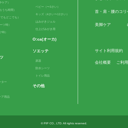
（日中ケア）
ベビー（〜3さい）
me（おうち時間）
首・肩・腰のコリ
キッズ（4さい〜12さい）
e（いつでもどこでも）
はみがきジェル
美脚ケア
スポーツ時）
仕上げみがき用
ルフ時）
O:ca(オーカ)
サイト利用規約
ソエッテ
ツ
尿器
会社概要
ご利
防水シーツ
トイレ用品
ーター
その他
ケア用品
© PIP CO., LTD. All rights reserved.