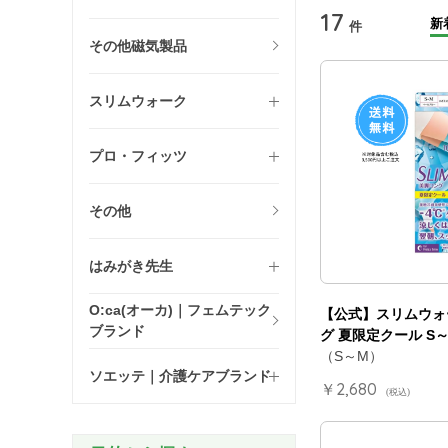
17
新
件
その他磁気製品
スリムウォーク
プロ・フィッツ
その他
はみがき先生
O:ca(オーカ)｜フェムテック
【公式】スリムウォ
ブランド
グ 夏限定クール S
（S～M）
ソエッテ｜介護ケアブランド
￥2,680
(税込)