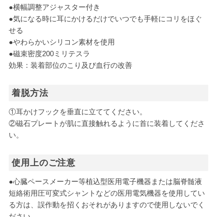
●横幅調整アジャスター付き
●気になる時に耳にかけるだけでいつでも手軽にコリをほぐ
せる
●やわらかいシリコン素材を使用
●磁束密度200ミリテスラ
効果：装着部位のこり及び血行の改善
着脱方法
①耳かけフックを垂直に立ててください。
②磁石プレートが肌に直接触れるように首に装着してくださ
い。
使用上のご注意
●心臓ペースメーカー等植込型医用電子機器または脳脊髄液
短絡術用圧可変式シャントなどの医用電気機器を使用してい
る方は、誤作動を招くおそれがありますので使用しないでく
ださい。