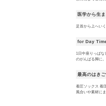
医学から生ま
足首から上へい
for Day Tim
1日中座りっぱな
のがんばる脚に。
最高のはきご
着圧ソックス 着
風合いや素材に