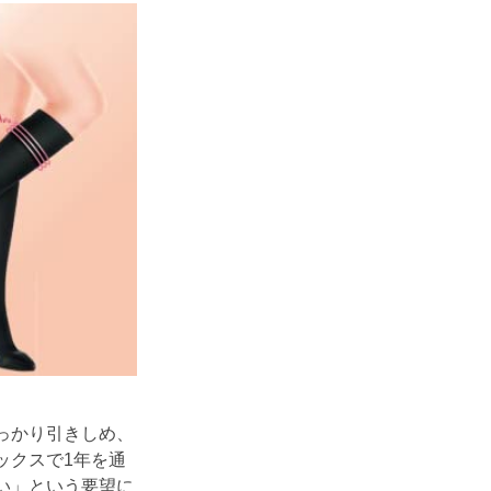
っかり引きしめ、
ックスで1年を通
い」という要望に