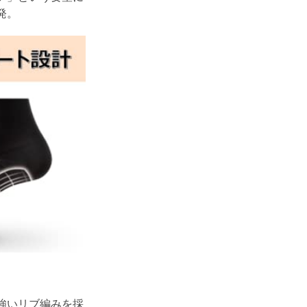
発。
強いリブ編みを採