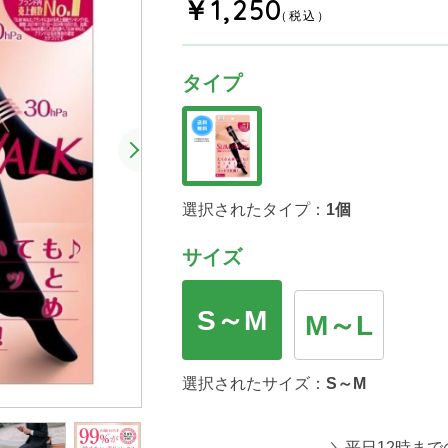
￥1,250
（税込）
タイプ
選択されたタイプ：
1個
サイズ
S～M
M～L
選択されたサイズ：
S～M
＼平日12時まで