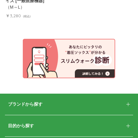
イズ [一般医療機器]
（M～L）
￥3,280
(税込)
ブランドから探す
目的から探す