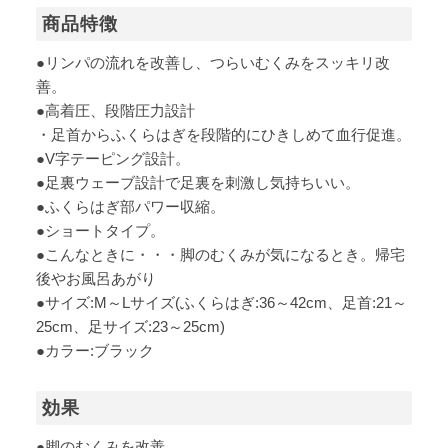
商品特徴
●リンパの流れを改善し、つらいむくみをスッキリ改
善。
●高着圧、段階圧力設計
・足首からふくらはぎを段階的にひきしめて血行促進。
●V字テーピング設計。
●足裏ウェーブ設計で足裏を刺激し気持ちいい。
●ふくらはぎ部パワー収縮。
●ショートタイプ。
●こんなときに・・・脚のむくみが気になるとき。帰宅
後やお風呂あがり
●サイズ:M～Lサイズ(ふくらはぎ:36～42cm、足首:21～
25cm、足サイズ:23～25cm)
●カラー:ブラック
効果
●脚のむくみを改善