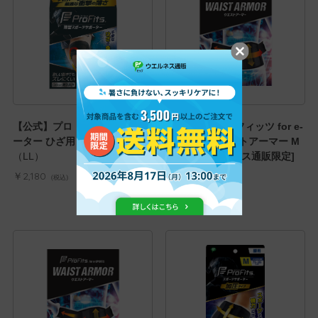
【公式】プロ・フィッツ サポ
【公式】プロ・フィッツ for e-
ーター ひざ用 LLサイズ
SPORTS ウエストアーマー M
（LL）
[ピップ ウエルネス通販限定]
（M）
￥2,180
(税込)
￥3,828
(税込)