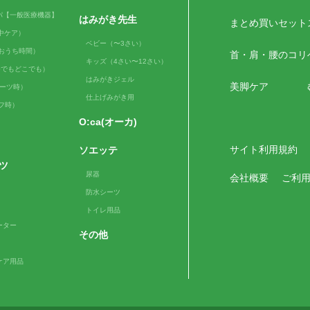
パ【一般医療機器】
はみがき先生
まとめ買いセット
（日中ケア）
ベビー（〜3さい）
me（おうち時間）
首・肩・腰のコリ
キッズ（4さい〜12さい）
e（いつでもどこでも）
はみがきジェル
美脚ケア
スポーツ時）
仕上げみがき用
ルフ時）
O:ca(オーカ)
サイト利用規約
ソエッテ
ツ
尿器
会社概要
ご利
防水シーツ
トイレ用品
ーター
その他
ケア用品