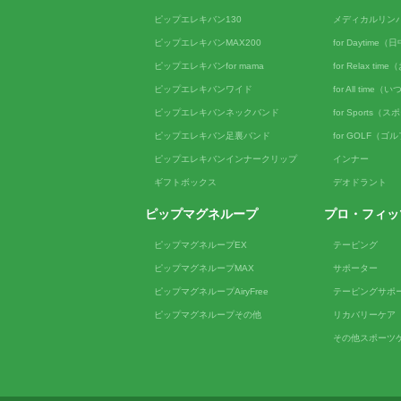
ピップエレキバン130
メディカルリン
ピップエレキバンMAX200
for Daytime
ピップエレキバンfor mama
for Relax ti
ピップエレキバンワイド
for All tim
ピップエレキバンネックバンド
for Sports（
ピップエレキバン足裏バンド
for GOLF（ゴ
ピップエレキバンインナークリップ
インナー
ギフトボックス
デオドラント
ピップマグネループ
プロ・フィッ
ピップマグネループEX
テーピング
ピップマグネループMAX
サポーター
ピップマグネループAiryFree
テーピングサポ
ピップマグネループその他
リカバリーケア
その他スポーツ