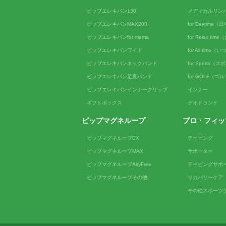
ピップエレキバン130
メディカルリン
ピップエレキバンMAX200
for Daytime
ピップエレキバンfor mama
for Relax ti
ピップエレキバンワイド
for All tim
ピップエレキバンネックバンド
for Sports（
ピップエレキバン足裏バンド
for GOLF（ゴ
ピップエレキバンインナークリップ
インナー
ギフトボックス
デオドラント
ピップマグネループ
プロ・フィッ
ピップマグネループEX
テーピング
ピップマグネループMAX
サポーター
ピップマグネループAiryFree
テーピングサポ
ピップマグネループその他
リカバリーケア
その他スポーツ