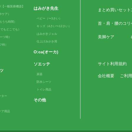
パ【一般医療機器】
はみがき先生
まとめ買いセット
（日中ケア）
ベビー（〜3さい）
me（おうち時間）
首・肩・腰のコリ
キッズ（4さい〜12さい）
e（いつでもどこでも）
はみがきジェル
美脚ケア
スポーツ時）
仕上げみがき用
ルフ時）
O:ca(オーカ)
サイト利用規約
ソエッテ
ツ
尿器
会社概要
ご利
防水シーツ
トイレ用品
ーター
その他
ケア用品