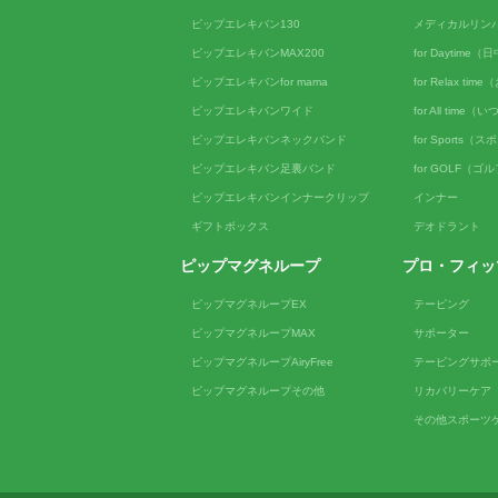
ピップエレキバン130
メディカルリン
ピップエレキバンMAX200
for Daytime
ピップエレキバンfor mama
for Relax ti
ピップエレキバンワイド
for All tim
ピップエレキバンネックバンド
for Sports（
ピップエレキバン足裏バンド
for GOLF（ゴ
ピップエレキバンインナークリップ
インナー
ギフトボックス
デオドラント
ピップマグネループ
プロ・フィッ
ピップマグネループEX
テーピング
ピップマグネループMAX
サポーター
ピップマグネループAiryFree
テーピングサポ
ピップマグネループその他
リカバリーケア
その他スポーツ