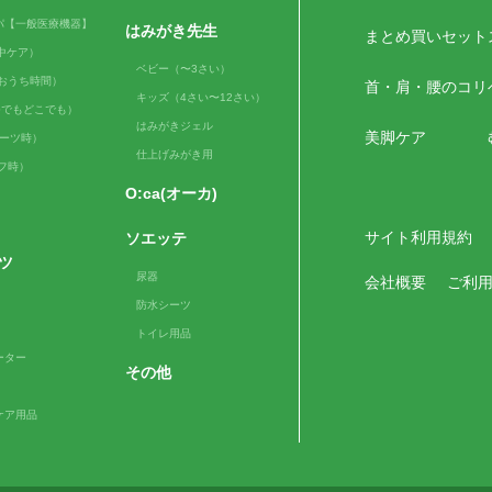
パ【一般医療機器】
はみがき先生
まとめ買いセット
（日中ケア）
ベビー（〜3さい）
me（おうち時間）
首・肩・腰のコリ
キッズ（4さい〜12さい）
e（いつでもどこでも）
はみがきジェル
美脚ケア
スポーツ時）
仕上げみがき用
ルフ時）
O:ca(オーカ)
サイト利用規約
ソエッテ
ツ
尿器
会社概要
ご利
防水シーツ
トイレ用品
ーター
その他
ケア用品