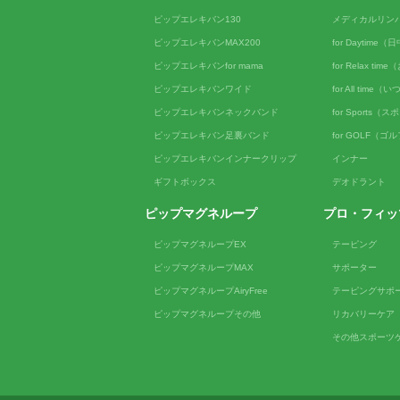
ピップエレキバン130
メディカルリン
ピップエレキバンMAX200
for Daytime
ピップエレキバンfor mama
for Relax ti
ピップエレキバンワイド
for All tim
ピップエレキバンネックバンド
for Sports（
ピップエレキバン足裏バンド
for GOLF（ゴ
ピップエレキバンインナークリップ
インナー
ギフトボックス
デオドラント
ピップマグネループ
プロ・フィッ
ピップマグネループEX
テーピング
ピップマグネループMAX
サポーター
ピップマグネループAiryFree
テーピングサポ
ピップマグネループその他
リカバリーケア
その他スポーツ