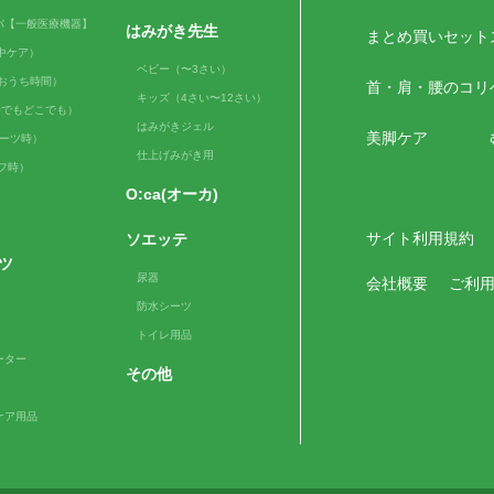
パ【一般医療機器】
はみがき先生
まとめ買いセット
（日中ケア）
ベビー（〜3さい）
me（おうち時間）
首・肩・腰のコリ
キッズ（4さい〜12さい）
e（いつでもどこでも）
はみがきジェル
美脚ケア
スポーツ時）
仕上げみがき用
ルフ時）
O:ca(オーカ)
サイト利用規約
ソエッテ
ツ
尿器
会社概要
ご利
防水シーツ
トイレ用品
ーター
その他
ケア用品