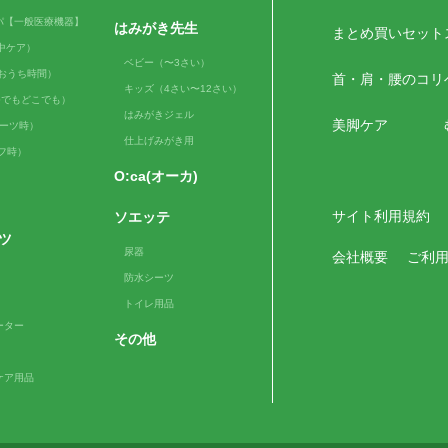
パ【一般医療機器】
はみがき先生
まとめ買いセット
（日中ケア）
ベビー（〜3さい）
me（おうち時間）
首・肩・腰のコリ
キッズ（4さい〜12さい）
e（いつでもどこでも）
はみがきジェル
美脚ケア
スポーツ時）
仕上げみがき用
ルフ時）
O:ca(オーカ)
サイト利用規約
ソエッテ
ツ
尿器
会社概要
ご利
防水シーツ
トイレ用品
ーター
その他
ケア用品