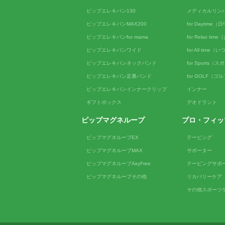
ピップエレキバン130
メディカルリン
ピップエレキバンMAX200
for Daytime
ピップエレキバンfor mama
for Relax ti
ピップエレキバンワイド
for All tim
ピップエレキバンネックバンド
for Sports（
ピップエレキバン足裏バンド
for GOLF（ゴ
ピップエレキバンインナークリップ
インナー
ギフトボックス
デオドラント
ピップマグネループ
プロ・フィッ
ピップマグネループEX
テーピング
ピップマグネループMAX
サポーター
ピップマグネループAiryFree
テーピングサポ
ピップマグネループその他
リカバリーケア
その他スポーツ