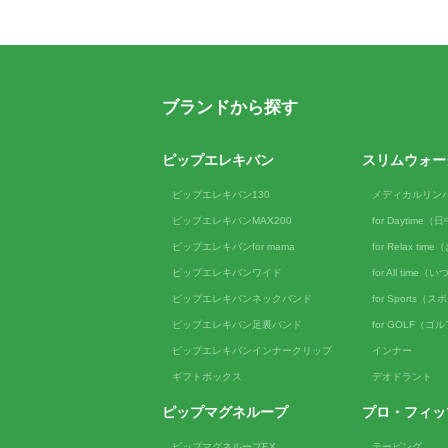
ブランドから探す
ピップエレキバン
スリムウォー
ピップエレキバン130
メディカルリン
ピップエレキバンMAX200
for Daytime
ピップエレキバンfor mama
for Relax ti
ピップエレキバンワイド
for All tim
ピップエレキバンネックバンド
for Sports（
ピップエレキバン足裏バンド
for GOLF（ゴ
ピップエレキバンインナークリップ
インナー
ギフトボックス
デオドラント
ピップマグネループ
プロ・フィッ
ピップマグネループEX
テーピング