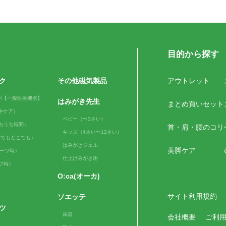
目的から探す
ク
その他磁気製品
アウトレット
パ【一般医療機器】
はみがき先生
まとめ買いセット
（日中ケア）
ベビー（〜3さい）
me（おうち時間）
首・肩・腰のコリ
キッズ（4さい〜12さい）
e（いつでもどこでも）
はみがきジェル
美脚ケア
スポーツ時）
仕上げみがき用
ルフ時）
O:ca(オーカ)
サイト利用規約
ソエッテ
ツ
尿器
会社概要
ご利