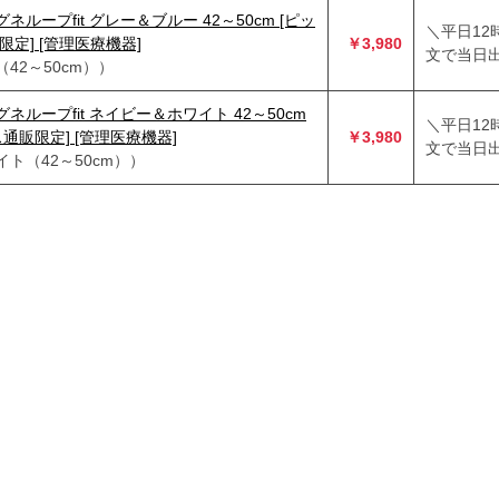
ループfit グレー＆ブルー 42～50cm [ピッ
＼平日12
定] [管理医療機器]
￥3,980
文で当日出
42～50cm））
ループfit ネイビー＆ホワイト 42～50cm
＼平日12
通販限定] [管理医療機器]
￥3,980
文で当日出
ト（42～50cm））