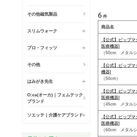
6
その他磁気製品
件
商品名
スリムウォーク
【公式】ピップマグ
医療機器]
プロ・フィッツ
（50cm メタル
その他
【公式】ピップマグネ
機器]
（50cm）
はみがき先生
【公式】ピップマグ
O:ca(オーカ)｜フェムテック
医療機器]
ブランド
（45cm メタル
ソエッテ｜介護ケアブランド
【公式】ピップマグ
医療機器]
（60cm メタル