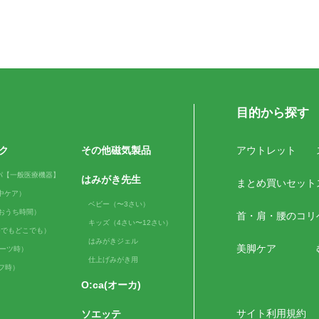
目的から探す
ク
その他磁気製品
アウトレット
パ【一般医療機器】
はみがき先生
まとめ買いセット
（日中ケア）
ベビー（〜3さい）
me（おうち時間）
首・肩・腰のコリ
キッズ（4さい〜12さい）
e（いつでもどこでも）
はみがきジェル
美脚ケア
スポーツ時）
仕上げみがき用
ルフ時）
O:ca(オーカ)
サイト利用規約
ソエッテ