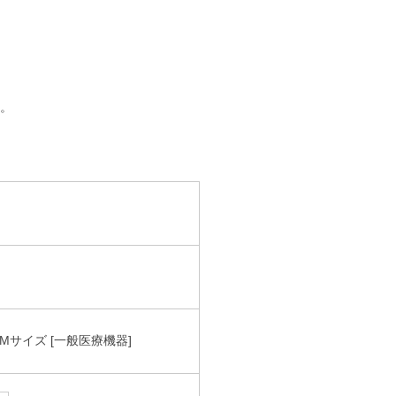
。
サイズ [一般医療機器]