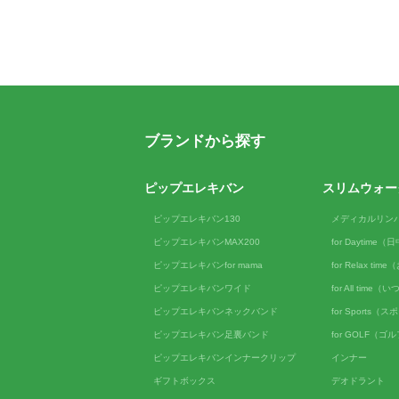
ブランドから探す
ピップエレキバン
スリムウォー
ピップエレキバン130
メディカルリン
ピップエレキバンMAX200
for Daytime
ピップエレキバンfor mama
for Relax ti
ピップエレキバンワイド
for All tim
ピップエレキバンネックバンド
for Sports（
ピップエレキバン足裏バンド
for GOLF（ゴ
ピップエレキバンインナークリップ
インナー
ギフトボックス
デオドラント